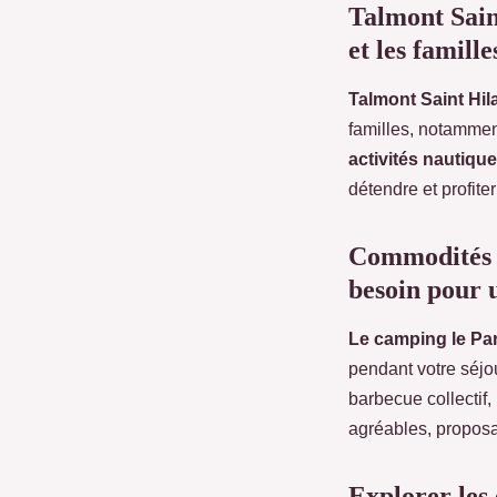
Talmont Saint
et les famille
Talmont Saint Hila
familles, notammen
activités nautiqu
détendre et profiter
Commodités d
besoin pour 
Le camping le Pa
pendant votre séjo
barbecue collectif,
agréables, propos
Explorer les 