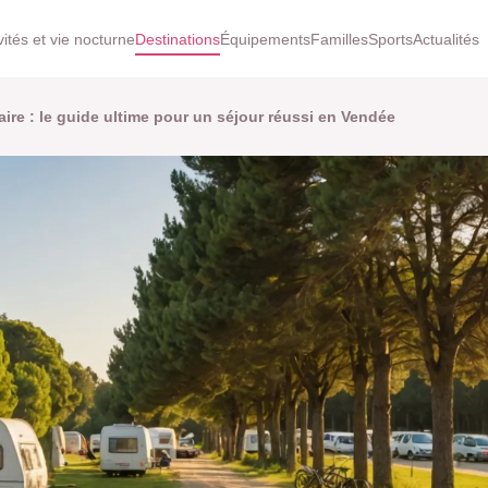
vités et vie nocturne
Destinations
Équipements
Familles
Sports
Actualités
ire : le guide ultime pour un séjour réussi en Vendée