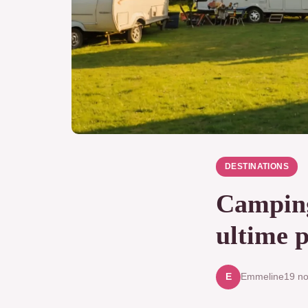
DESTINATIONS
Camping
ultime p
Emmeline
19 n
E