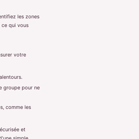
entifiez les zones
 ce qui vous
ssurer votre
alentours.
re groupe pour ne
es, comme les
écurisée et
d'une simple