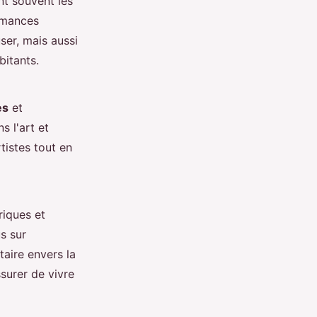
nt souvent les
rmances
er, mais aussi
bitants.
es
et
s l'art et
rtistes tout en
riques et
us sur
aire envers la
ssurer de vivre