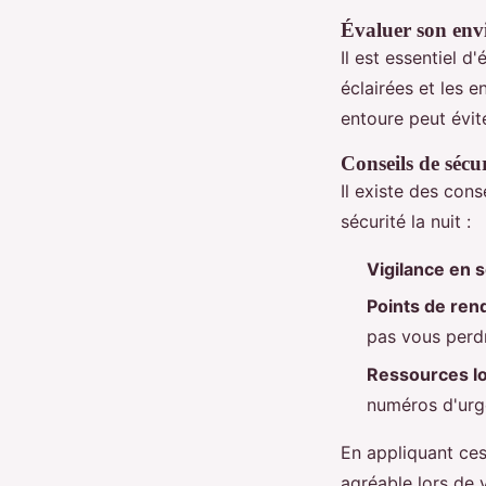
Évaluer son en
Il est essentiel d
éclairées et les e
entoure peut évit
Conseils de sécur
Il existe des con
sécurité la nuit :
Vigilance en 
Points de re
pas vous perd
Ressources l
numéros d'urge
En appliquant ces
agréable lors de 