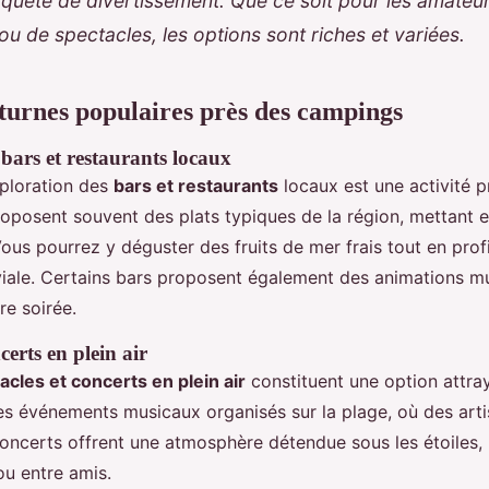
quête de divertissement. Que ce soit pour les amateu
u de spectacles, les options sont riches et variées.
cturnes populaires près des campings
bars et restaurants locaux
xploration des
bars et restaurants
locaux est une activité p
oposent souvent des plats typiques de la région, mettant e
Vous pourrez y déguster des fruits de mer frais tout en prof
viale. Certains bars proposent également des animations m
e soirée.
certs en plein air
acles et concerts en plein air
constituent une option attraya
es événements musicaux organisés sur la plage, où des arti
oncerts offrent une atmosphère détendue sous les étoiles, 
ou entre amis.