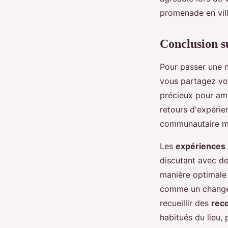
promenade en vill
Conclusion s
Pour passer une n
vous partagez vo
précieux pour amé
retours d'expérie
communautaire ma
Les
expériences
discutant avec d
manière optimale
comme un changem
recueillir des
rec
habitués du lieu,