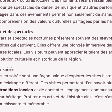
ropres aux cultures locales. Ces moments festifs rassemble
ur de spectacles de danse, de musique et d'autres perfo
ager
dans ces évènements permet non seulement de s'amus
compréhension des valeurs culturelles partagées par les ha
 et de spectacles
'art et spectacles nocturnes présentent souvent des
œuvr
ites qui captivent. Elles offrent une plongée immersive dan
tures locales. Les visiteurs peuvent apprécier le talent des a
olution culturelle et historique de la région.
n soirée
s en soirée sont une façon unique d'explorer les sites histo
n éclairage différent. Ces visites permettent d'en savoir pl
traditions locales
et de constater l'engagement communaut
ur héritage. Profiter des arts et de l'histoire ainsi, c'est s'a
nrichissante et mémorable.