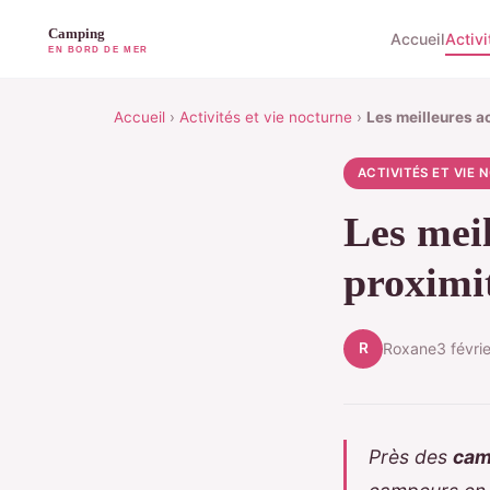
Accueil
Activi
Accueil
›
Activités et vie nocturne
›
Les meilleures a
ACTIVITÉS ET VIE
Les meil
proximi
R
Roxane
3 févri
Près des
cam