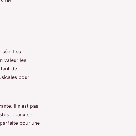
rs de
risée. Les
n valeur les
itant de
usicales pour
nte. Il n'est pas
stes locaux se
parfaite pour une