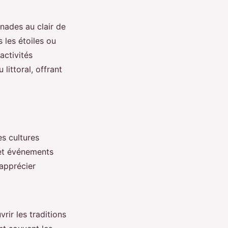
nades au clair de
 les étoiles ou
activités
littoral, offrant
es cultures
s et événements
 apprécier
rir les traditions