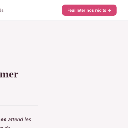
és
Feuilleter nos récits →
 mer
nes
attend les