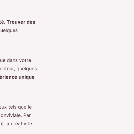
té.
Trouver des
 quelques
que dans votre
jecteur, quelques
érience unique
eux tels que le
onviviale. Par
t la créativité