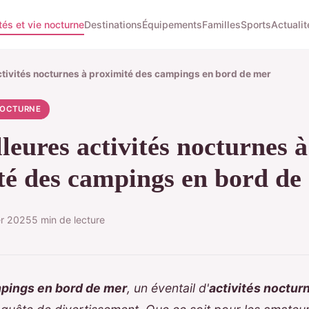
tés et vie nocturne
Destinations
Équipements
Familles
Sports
Actualit
ctivités nocturnes à proximité des campings en bord de mer
 NOCTURNE
leures activités nocturnes à
té des campings en bord de
er 2025
5 min de lecture
pings en bord de mer
, un éventail d'
activités noctur