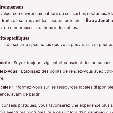
vironnement
'évaluer son environnement lors de ses sorties nocturnes. Id
ndroits où se trouvent les secours potentiels.
Être attentif
à
er de nombreuses situations indésirables.
ité spécifiques
seils de sécurité spécifiques que vous pouvez suivre pour a
soirée
: Soyez toujours vigilant et conscient des personnes 
ndez-vous
: Établissez des points de rendez-vous avec vot
re.
ocales
: Informez-vous sur les ressources locales disponibl
nce, avant de partir.
 conseils pratiques, vous favoriserez une expérience plus s
vos aventures nocturnes, que ce soit lors d'un
camping
ou 