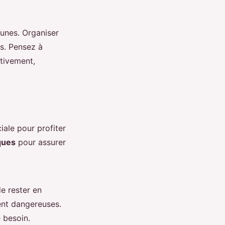
eunes. Organiser
es. Pensez à
ctivement,
iale pour profiter
ques
pour assurer
e rester en
ent dangereuses.
 besoin.