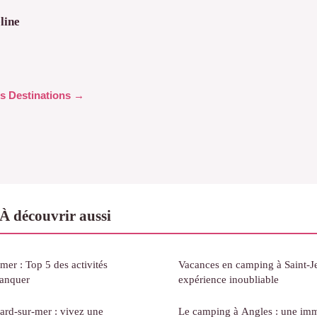
line
les Destinations →
À découvrir aussi
er : Top 5 des activités
Vacances en camping à Saint-J
manquer
expérience inoubliable
jard-sur-mer : vivez une
Le camping à Angles : une imm