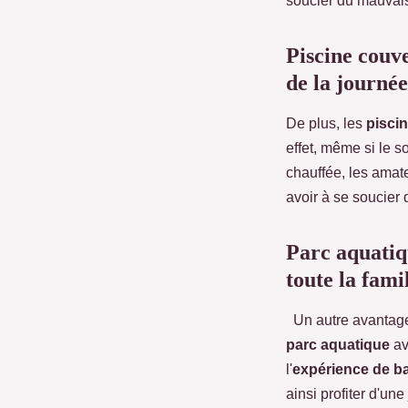
soucier du mauvai
Piscine couv
de la journée
De plus, les
pisci
effet, même si le s
chauffée, les amat
avoir à se soucier 
Parc aquatiq
toute la fami
Un autre avantage
parc aquatique
av
l'
expérience de b
ainsi profiter d'un