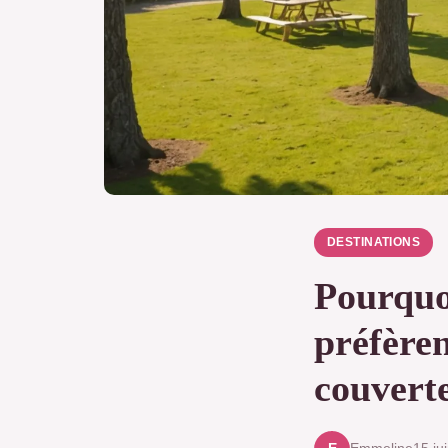
DESTINATIONS
Pourquo
préfèren
couvert