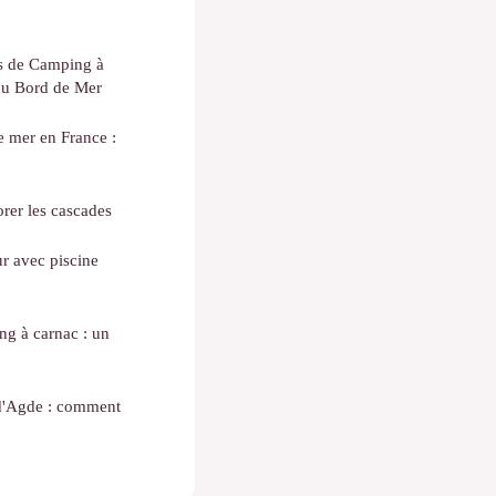
s de Camping à
 du Bord de Mer
e mer en France :
orer les cascades
r avec piscine
g à carnac : un
d'Agde : comment