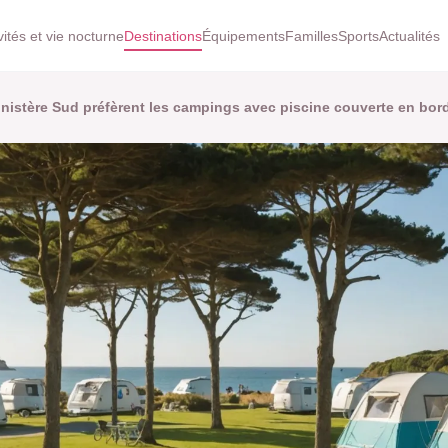
vités et vie nocturne
Destinations
Équipements
Familles
Sports
Actualités
nistère Sud préfèrent les campings avec piscine couverte en bor