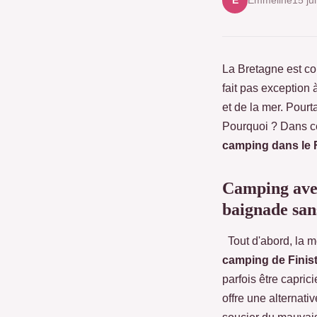
Emmeline
15 ju
E
La Bretagne est c
fait pas exception 
et de la mer. Pourt
Pourquoi ? Dans ce
camping dans le 
Camping avec
baignade san
Tout d'abord, la m
camping de Finis
parfois être capric
offre une alternat