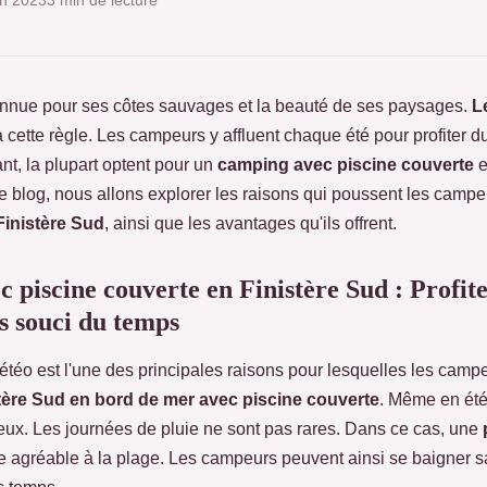
in 2023
3 min de lecture
onnue pour ses côtes sauvages et la beauté de ses paysages.
L
à cette règle. Les campeurs y affluent chaque été pour profiter du
ant, la plupart optent pour un
camping avec piscine couverte
e
 blog, nous allons explorer les raisons qui poussent les campeu
Finistère Sud
, ainsi que les avantages qu'ils offrent.
 piscine couverte en Finistère Sud : Profit
s souci du temps
étéo est l'une des principales raisons pour lesquelles les camp
tère Sud en bord de mer avec piscine couverte
. Même en été
ieux. Les journées de pluie ne sont pas rares. Dans ce cas, une
ive agréable à la plage. Les campeurs peuvent ainsi se baigner s